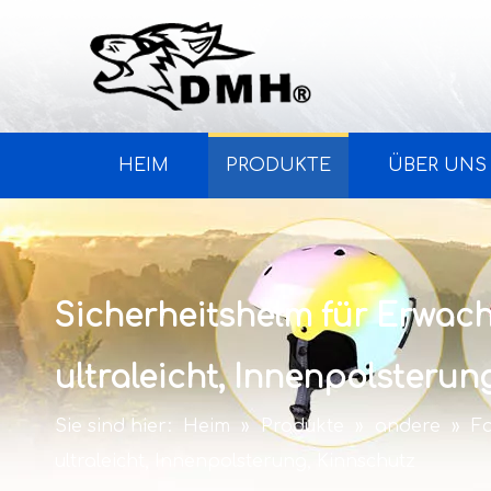
HEIM
PRODUKTE
ÜBER UNS
Sicherheitshelm für Erwach
ultraleicht, Innenpolsterun
Sie sind hier:
Heim
»
Produkte
»
andere
»
F
ultraleicht, Innenpolsterung, Kinnschutz