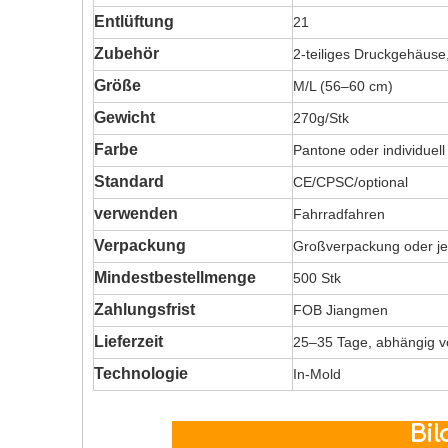
Entlüftung
21
Zubehör
2-teiliges Druckgehäuse
Größe
M/L (56–60 cm)
Gewicht
270g/Stk
Farbe
Pantone oder individuell
Standard
CE/CPSC/optional
verwenden
Fahrradfahren
Verpackung
Großverpackung oder je
Mindestbestellmenge
500 Stk
Zahlungsfrist
FOB Jiangmen
Lieferzeit
25–35 Tage, abhängig 
Technologie
In-Mold
Bild d