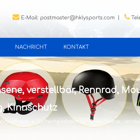


E-Mail:
postmaster@hklysports.com
丨
Tel
NACHRICHT
KONTAKT
sene, verstellbar, Rennrad, Mo
g, Kinnschutz
ahrradhelm
»
Sicherheitshelm für Erwachsene, verste