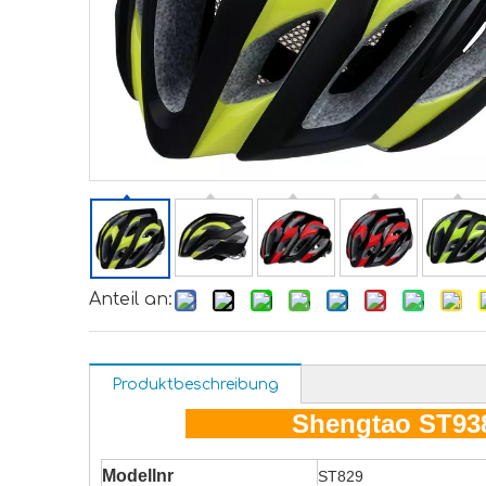
Anteil an:
Produktbeschreibung
Shengtao ST93
Modellnr
ST829