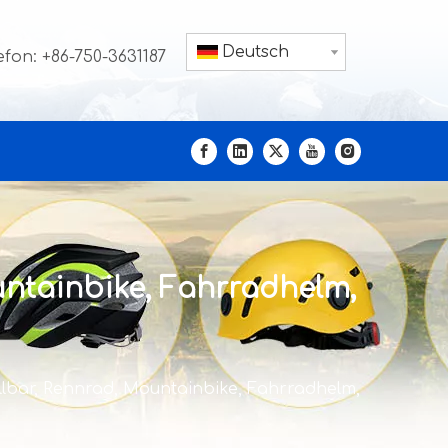
Deutsch
efon: +86-750-3631187
untainbike, Fahrradhelm,
llbar, Rennrad, Mountainbike, Fahrradhelm,