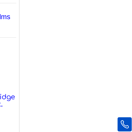
elms
idge
-