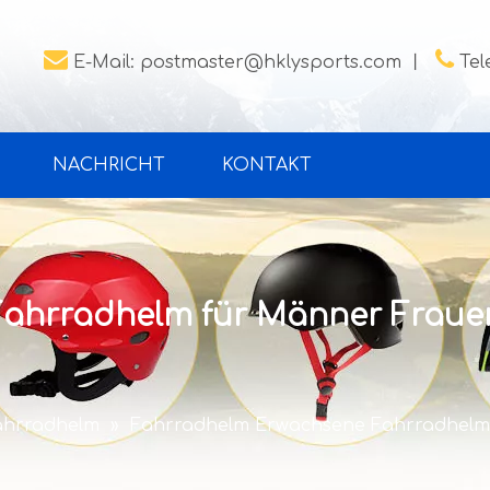


E-Mail:
postmaster@hklysports.com
丨
Tel
NACHRICHT
KONTAKT
Fahrradhelm für Männer Frau
ahrradhelm
»
Fahrradhelm Erwachsene Fahrradhelm