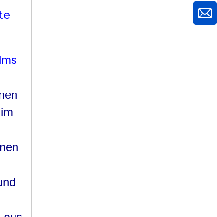
te
elms
lmen
 im
lmen
und
 aus.