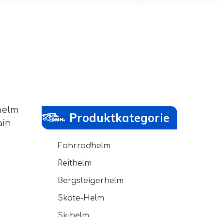
helm
Produktkategorie
ain
Fahrradhelm
Reithelm
Bergsteigerhelm
Skate-Helm
Skihelm