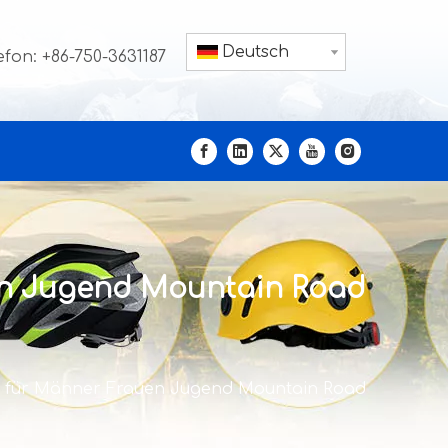
Deutsch
efon: +86-750-3631187
en Jugend Mountain Road
 für Männer Frauen Jugend Mountain Road