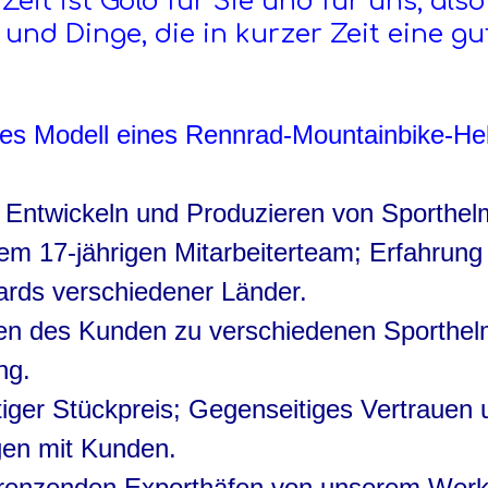
eit ist Gold für Sie und für uns, also
 und Dinge, die in kurzer Zeit eine gu
eues Modell eines Rennrad-Mountainbike-H
n, Entwickeln und Produzieren von Sporthe
em 17-jährigen Mitarbeiterteam; Erfahrung
rds verschiedener Länder.
agen des Kunden zu verschiedenen Sporthe
ng.
tiger Stückpreis; Gegenseitiges Vertrauen 
gen mit Kunden.
grenzenden Exporthäfen von unserem Werk