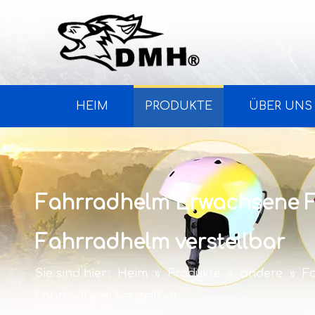
HEIM
PRODUKTE
ÜBER UNS
Fahrradhelm Erwachsene 
Fahrradhelm verstellbar
Sie sind hier:
Heim
»
Produkte
»
andere
»
F
Fahrradhelm verstellbar