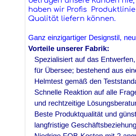
betrügen unsere Kunden nie, Z
haben wir Profis Produktlinie
Qualität liefern können.
Ganz einzigartiger Designstil, n
Vorteile unserer Fabrik:
Spezialisiert auf das Entwerfe
für Übersee; bestehend aus ein
Helmtest gemäß den Teststanda
Schnelle Reaktion auf alle Fr
und rechtzeitige Lösungsberatu
Beste Produktqualität und güns
langfristige Geschäftsbeziehun
Niedrige FOB-Kosten mit 2 an