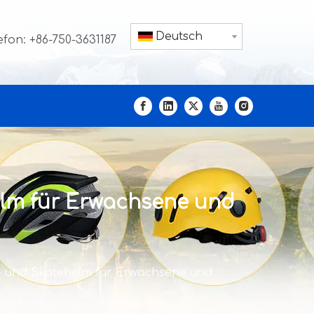
Deutsch
efon: +86-750-3631187
lm für Erwachsene und
- und Skatehelm für Erwachsene und