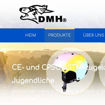
HEIM
PRODUKTE
ÜBER UNS
CE- und CPSC-ASTM-zugela
Jugendliche
Sie sind hier:
Heim
»
Produkte
»
andere
»
S
Jugendliche