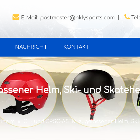


E-Mail:
postmaster@hklysports.com
丨
Tel
NACHRICHT
KONTAKT
ssener Helm, Ski- und Skatehe
kihelm
»
CE- und CPSC-ASTM-zugelassener Helm, Ski