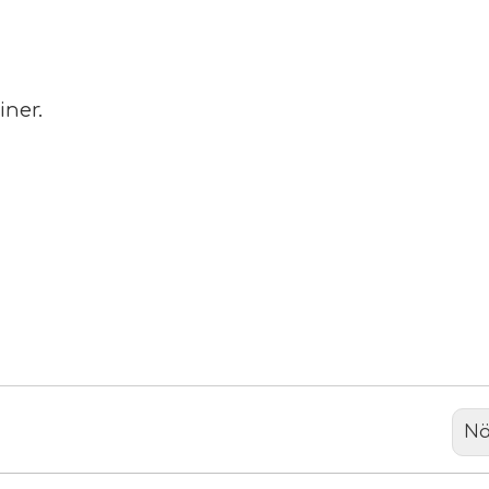
iner.
Nä