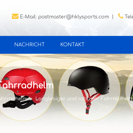


E-Mail:
postmaster@hklysports.com
丨
Tel
NACHRICHT
KONTAKT
 Fahrradhelm
ahrradhelm
»
Langlebiger und robuster Fahrradhel