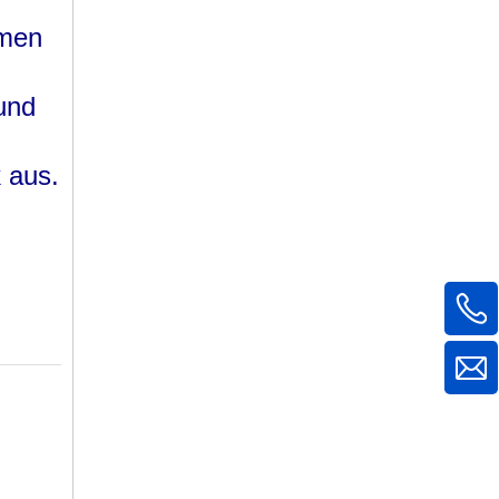
lmen
und
 aus.