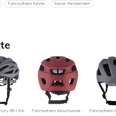
Fahrradhelm fahren
bester Pendlerhelm
te
Shengtao Factory RB-1 Preis Neues Produkt Bunte Out-Mold-Fahrradhelme für Erwachsene
Fahrradhelm Mountainbike-Fahrradhelm für Outdoor-Radsportsport rot