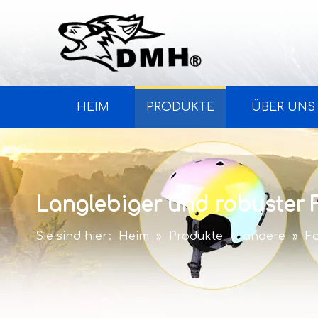
HEIM
PRODUKTE
ÜBER UNS
Langlebiger und robuster
Sie sind hier:
Heim
»
Produkte
»
andere
»
F