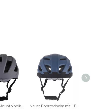
Fahrradhelm Mountainbike Fahrradhelm für Outdoor-Radsport Sport Grau
Neuer Fahrradhelm mit LED-Licht, PC-In-Mold-Fahrradhelm, sicherer Sport-Mountain-Road-Fahrradhelm für Erwachsene, Blau