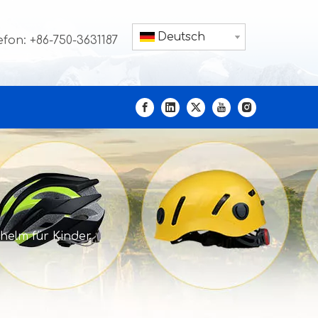
Deutsch
efon: +86-750-3631187
helm für Kinder