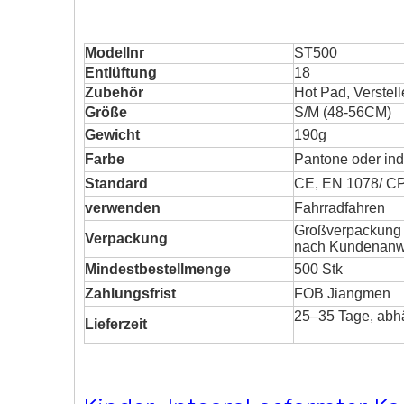
Modellnr
ST500
Entlüftung
18
Zubehör
Hot Pad, Verstel
Größe
S/M (48-56CM)
Gewicht
190g
Farbe
Pantone oder ind
Standard
CE, EN 1078/ CP
verwenden
Fahrradfahren
Großverpackung o
Verpackung
nach Kundenanwe
Mindestbestellmenge
500 Stk
Zahlungsfrist
FOB Jiangmen
25–35 Tage, abh
Lieferzeit