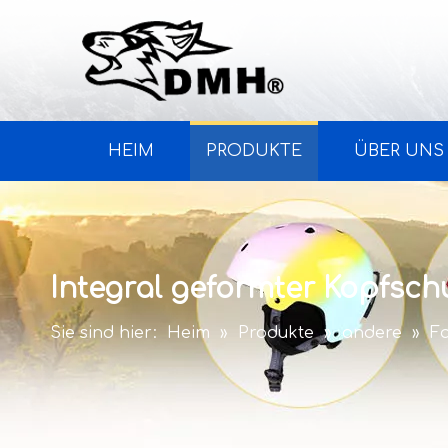
HEIM
PRODUKTE
ÜBER UNS
Integral geformter Kopfsch
Sie sind hier:
Heim
»
Produkte
»
andere
»
F