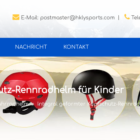


E-Mail:
postmaster@hklysports.com
丨
Tel
NACHRICHT
KONTAKT
utz-Rennradhelm für Kinder
ahrradhelm
»
Integral geformter Kopfschutz-Rennrad