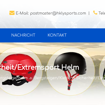


E-Mail:
postmaster@hklysports.com
丨
Tel
NACHRICHT
KONTAKT
erheit/Extremsport Helm
ergsteigerhelm
»
Bergsteigen/Klettern Sicherheit/Ex