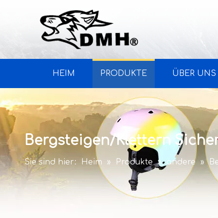
HEIM
PRODUKTE
ÜBER UNS
Bergsteigen/Klettern Sich
Sie sind hier:
Heim
»
Produkte
»
andere
»
B