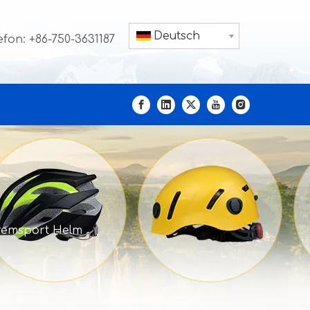
Deutsch
efon: +86-750-3631187
tremsport Helm