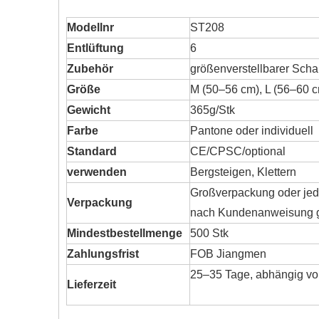
Modellnr
ST208
Entlüftung
6
Zubehör
größenverstellbarer Scha
Größe
M (50–56 cm), L (56–60 c
Gewicht
365g/Stk
Farbe
Pantone oder individuell
Standard
CE/CPSC/optional
verwenden
Bergsteigen, Klettern
Großverpackung oder jed
Verpackung
nach Kundenanweisung ge
Mindestbestellmenge
500 Stk
Zahlungsfrist
FOB Jiangmen
25–35 Tage, abhängig v
Lieferzeit