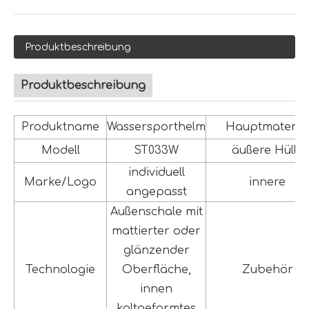
Produktbeschreibung
Produktbeschreibung
Produktname
Wassersporthelm
Hauptmateria
Modell
ST033W
äußere Hülle
individuell
Marke/Logo
innere
angepasst
Außenschale mit
mattierter oder
glänzender
Technologie
Oberfläche,
Zubehör
innen
kaltgeformtes