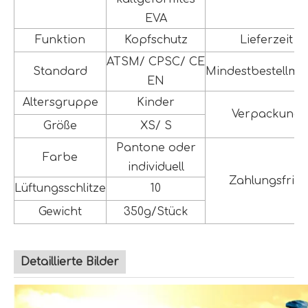
EVA
Funktion
Kopfschutz
Lieferzeit
ATSM/ CPSC/ CE
Standard
Mindestbestellm
EN
Altersgruppe
Kinder
Verpackung
Größe
XS/ S
Pantone oder
Farbe
individuell
Zahlungsfrist
Lüftungsschlitze
10
Gewicht
350g/Stück
Detaillierte Bilder