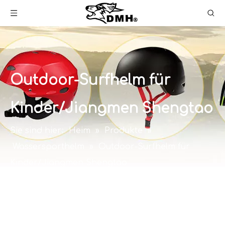
Outdoor-Surfhelm für
Kinder/Jiangmen Shengtao
Sie sind hier:
Heim
»
Produkte
»
Wassersporthelm
»
Outdoor-Surfhelm für
Kinder/Jiangmen Shengtao