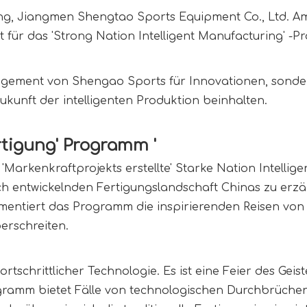
ung, Jiangmen Shengtao Sports Equipment Co., Ltd. Am 
Ort für das 'Strong Nation Intelligent Manufacturing' 
gagement von Shengao Sports für Innovationen, sonde
kunft der intelligenten Produktion beinhalten. 
ertigung' Programm '
Markenkraftprojekts erstellte' Starke Nation Intellige
sich entwickelnden Fertigungslandschaft Chinas zu erz
ntiert das Programm die inspirierenden Reisen von 
erschreiten.
ortschrittlicher Technologie. Es ist eine Feier des Geis
rogramm bietet Fälle von technologischen Durchbrüche