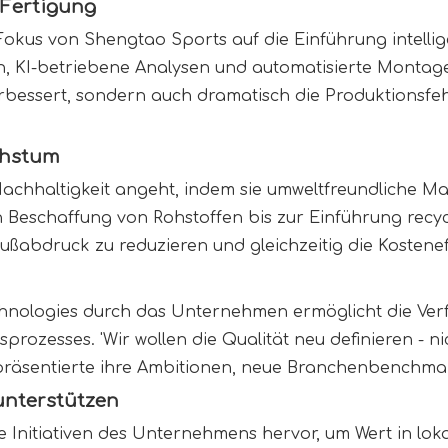
 Fertigung 
kus von Shengtao Sports auf die Einführung intellige
, KI-betriebene Analysen und automatisierte Montagel
 verbessert, sondern auch dramatisch die Produktionsfeh
chstum 
Nachhaltigkeit angeht, indem sie umweltfreundliche Mat
 Beschaffung von Rohstoffen bis zur Einführung recy
abdruck zu reduzieren und gleichzeitig die Kostenef
chnologies durch das Unternehmen ermöglicht die Verf
rozesses. 'Wir wollen die Qualität neu definieren - ni
präsentierte ihre Ambitionen, neue Branchenbenchmar
unterstützen 
 Initiativen des Unternehmens hervor, um Wert in lok