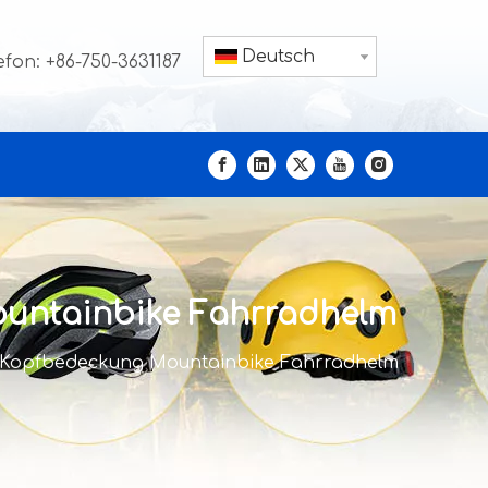
Deutsch
efon: +86-750-3631187
ountainbike Fahrradhelm
l Kopfbedeckung Mountainbike Fahrradhelm