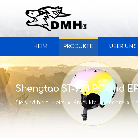
HEIM
PRODUKTE
ÜBER UNS
Shengtao ST-928 PC und E
Sie sind hier:
Heim
»
Produkte
»
andere
»
F