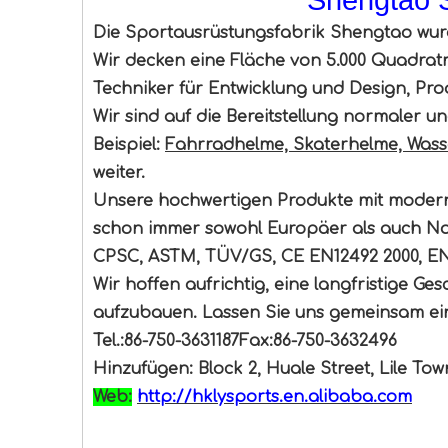
Die Sportausrüstungsfabrik Shengtao wurd
Wir decken eine Fläche von 5.000 Quadrat
Techniker für Entwicklung und Design, Pr
Wir sind auf die Bereitstellung normaler u
Beispiel:
Fahrradhelme, Skaterhelme, Wasse
weiter.
Unsere hochwertigen Produkte mit moder
schon immer sowohl Europäer als auch Nor
CPSC, ASTM, TÜV/GS, CE EN12492 2000, E
Wir hoffen aufrichtig, eine langfristige G
aufzubauen. Lassen Sie uns gemeinsam ein
Tel.:86-750-3631187
Fax:86-750-3632496
Hinzufügen: Block 2, Huale Street, Lile T
Web:
http://hklysports.en.alibaba.com