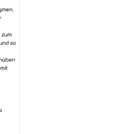
ngmen.
r
 zum
und so
 haben
mit
a