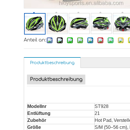
Anteil an:
Produktbeschreibung
Produktbeschreibung
Modellnr
ST928
Entlüftung
21
Zubehör
Hot Pad, Verstel
Größe
S/M (50–56 cm), 