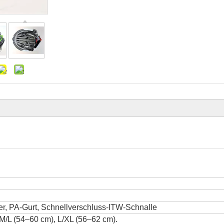
ler, PA-Gurt, Schnellverschluss-ITW-Schnalle
M/L (54–60 cm), L/XL (56–62 cm).