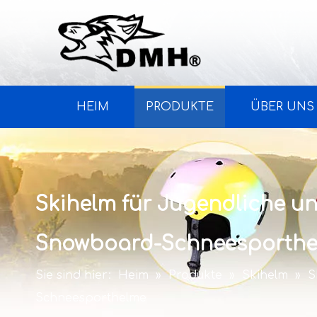
HEIM
PRODUKTE
ÜBER UNS
Skihelm für Jugendliche u
Snowboard-Schneesporth
Sie sind hier:
Heim
»
Produkte
»
Skihelm
»
S
Schneesporthelme