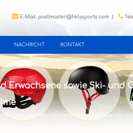


E-Mail:
postmaster@hklysports.com
丨
Tel
NACHRICHT
KONTAKT
nd Erwachsene sowie Ski- und 
elme
kihelm für Jugendliche und Erwachsene sowie Ski- u