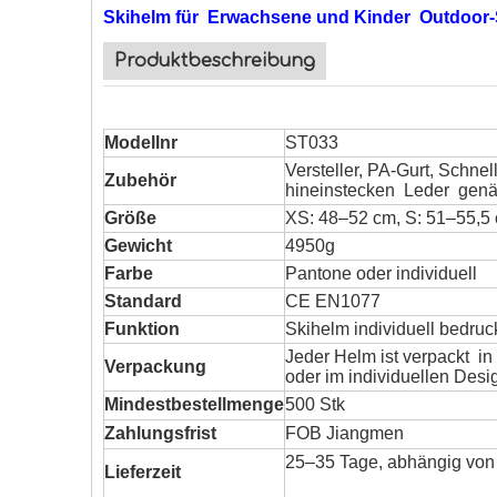
Skihelm für Erwachsene und Kinder Outdoor-
Produktbeschreibung
Modellnr
ST033
Versteller, PA-Gurt, Schn
Zubehör
hineinstecken Leder genä
Größe
XS: 48–52 cm, S: 51–55,5
Gewicht
4950g
Farbe
Pantone oder individuell
Standard
CE EN1077
Funktion
Skihelm individuell bedru
Jeder Helm ist verpackt in
Verpackung
oder im individuellen Desi
Mindestbestellmenge
500 Stk
Zahlungsfrist
FOB Jiangmen
25–35 Tage, abhängig von
Lieferzeit