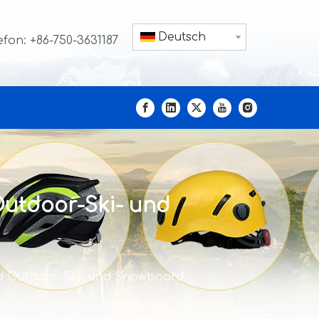
Deutsch
efon: +86-750-3631187
Outdoor-Ski- und
nd Outdoor-Ski- und Snowboard-