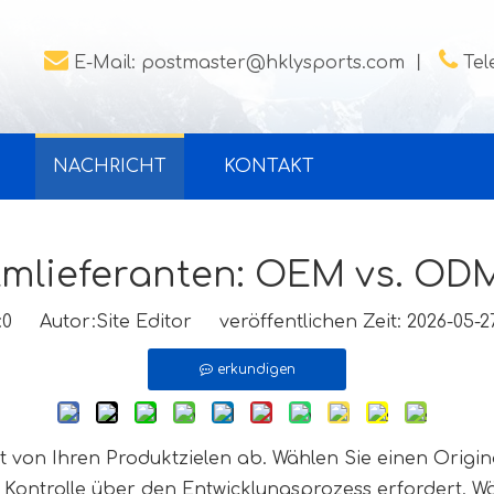


E-Mail:
postmaster@hklysports.com
丨
Tel
NACHRICHT
KONTAKT
lieferanten: OEM vs. ODM
:
0
Autor:Site Editor veröffentlichen Zeit: 2026-05
erkundigen
 von Ihren Produktzielen ab. Wählen Sie einen Origin
Kontrolle über den Entwicklungsprozess erfordert. Wä