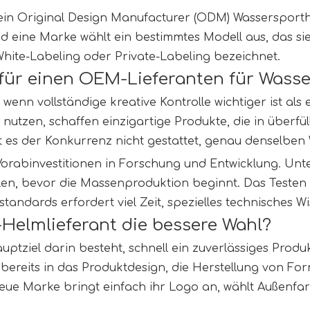
ein Original Design Manufacturer (ODM) Wassersporthe
d eine Marke wählt ein bestimmtes Modell aus, das s
White-Labeling oder Private-Labeling bezeichnet.
 für einen OEM-Lieferanten für Wass
enn vollständige kreative Kontrolle wichtiger ist als ei
tzen, schaffen einzigartige Produkte, die in überfüll
st es der Konkurrenz nicht gestattet, genau denselbe
orabinvestitionen in Forschung und Entwicklung. Unt
len, bevor die Massenproduktion beginnt. Das Testen
andards erfordert viel Zeit, spezielles technisches Wi
elmlieferant die bessere Wahl?
tziel darin besteht, schnell ein zuverlässiges Produk
reits in das Produktdesign, die Herstellung von Form
e neue Marke bringt einfach ihr Logo an, wählt Außenfa