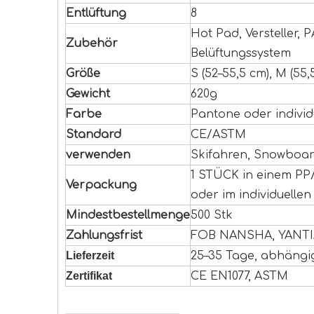
Entlüftung
8
Hot Pad, Versteller, P
Zubehör
Belüftungssystem
Größe
S (52–55,5 cm), M (55,
Gewicht
620g
Farbe
Pantone oder individ
Standard
CE/ASTM
verwenden
Skifahren, Snowboar
1 STÜCK in einem PP/
Verpackung
oder im individuellen
Mindestbestellmenge
500 Stk
Zahlungsfrist
FOB NANSHA, YANT
Lieferzeit
25–35 Tage, abhäng
Zertifikat
CE EN1077, ASTM