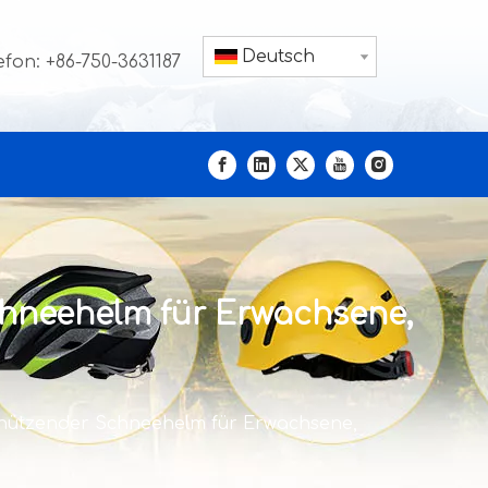
Deutsch
efon: +86-750-3631187
chneehelm für Erwachsene,
chützender Schneehelm für Erwachsene,