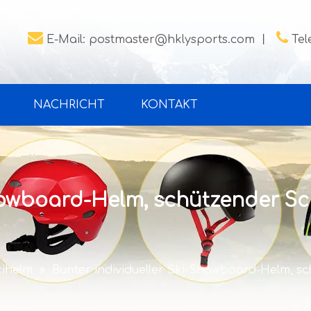


E-Mail:
postmaster@hklysports.com
丨
Tel
NACHRICHT
KONTAKT
Snowboard-Helm, schützender S
kihelm
»
Bunter individueller Ski-Snowboard-Helm, s