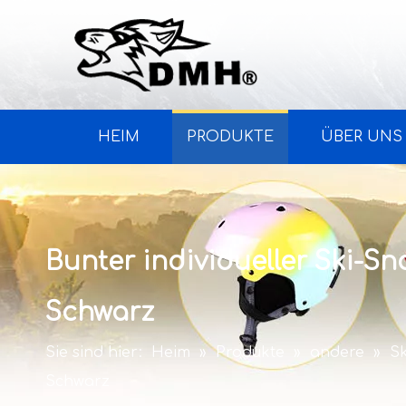
HEIM
PRODUKTE
ÜBER UNS
Bunter individueller Ski-
Schwarz
Sie sind hier:
Heim
»
Produkte
»
andere
»
S
Schwarz