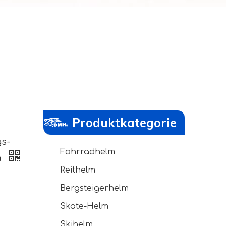
Produktkategorie
gs-
Fahrradhelm
m
Reithelm
Bergsteigerhelm
Skate-Helm
Skihelm