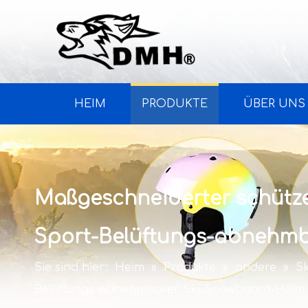
HEIM
PRODUKTE
ÜBER UNS
Maßgeschneiderter schütze
Sport-Belüftungs-abnehm
Sie sind hier:
Heim
»
Produkte
»
andere
»
S
Belüftungs-abnehmbarer Ski-Snowboard-Helm