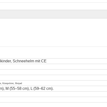
dkinder, Schneehelm mit CE
le, Kinnpolster, Hotpad
m), M (55–58 cm), L (59–62 cm).