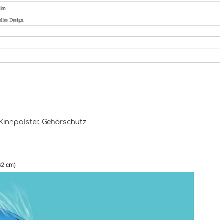
elm
lles Design.
, Kinnpolster, Gehörschutz
62 cm)