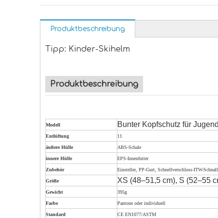
Produktbeschreibung
Tipp: Kinder-Skihelm
Produktbeschreibung
Bunter Kopfschutz für Jugen
Modell
Entlüftung
11
äußere Hülle
ABS-Schale
innere Hülle
EPS-Innenfutter
Zubehör
Einsteller, PP-Gurt, Schnellverschluss-ITW-Schnal
XS (48–51,5 cm), S (52–55 c
Größe
Gewicht
395g
Farbe
Pantone oder individuell
Standard
CE EN1077/ASTM