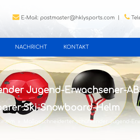


E-Mail:
postmaster@hklysports.com
丨
Tel
NACHRICHT
KONTAKT
nder Jugend-Erwachsener-ABS-
barer Ski-Snowboard-Helm
kihelm
»
Maßgeschneiderter schützender Jugend-Erwa