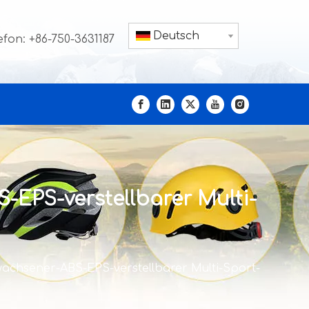
Deutsch
efon: +86-750-3631187
EPS-verstellbarer Multi-
chsener-ABS-EPS-verstellbarer Multi-Sport-