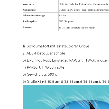
verwenden
Skihelm, Skihelm, Eislaufhelm, Snowboardh
Verpackung
1 Stück im PE-Beutel oder Farbfeld oder individue
Mindestbestellmenge
500 Stk
Zahlungsfrist
FOB Jiangmen
Lieferzeit
25–35 Tage, abhängig von der Menge
1) Schaumstoff mit einstellbarer Größe
2) ABS-Hartaußenschale
3) EPS, Hot Pad, Einsteller, PA-Gurt, ITW-Schnalle
4) PA-Gurt, ITW-Schnalle
5) Gewicht: ca. 580 g
6) Größe:
XS (48–51,5 cm), S (52–55 cm),
M (55–58 cm), L (59–