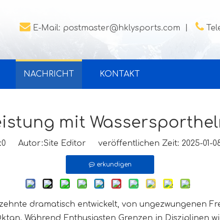


E-Mail:
postmaster@hklysports.com
丨
Tel
NACHRICHT
KONTAKT
eistung mit Wassersporthel
:
0
Autor:Site Editor veröffentlichen Zeit: 2025-01
erkundigen
zehnte dramatisch entwickelt, von ungezwungenen Freiz
ktan. Während Enthusiasten Grenzen in Disziplinen wi