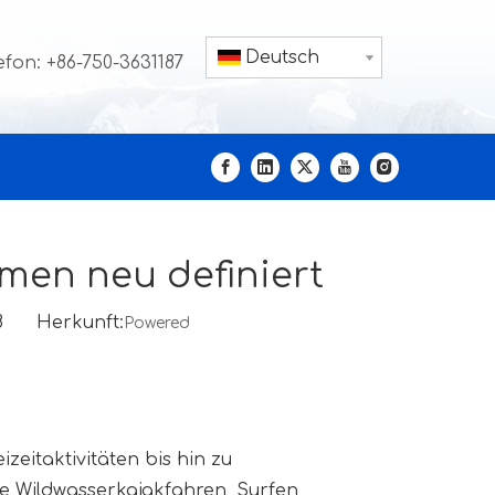
Deutsch
efon: +86-750-3631187
men neu definiert
-08 Herkunft:
Powered
eitaktivitäten bis hin zu
e Wildwasserkajakfahren, Surfen,