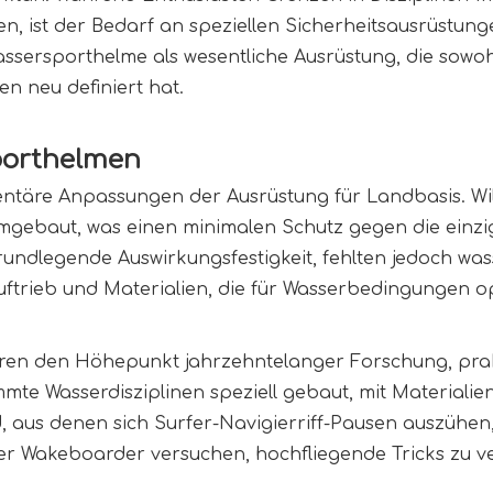
, ist der Bedarf an speziellen Sicherheitsausrüstun
sersporthelme als wesentliche Ausrüstung, die sowoh
en neu definiert hat.
porthelmen
ntäre Anpassungen der Ausrüstung für Landbasis. Wil
umgebaut, was einen minimalen Schutz gegen die einz
grundlegende Auswirkungsfestigkeit, fehlten jedoch wa
rieb und Materialien, die für Wasserbedingungen op
ren den Höhepunkt jahrzehntelanger Forschung, prak
mmte Wasserdisziplinen speziell gebaut, mit Materiali
d, aus denen sich Surfer-Navigierriff-Pausen auszühen,
r Wakeboarder versuchen, hochfliegende Tricks zu v